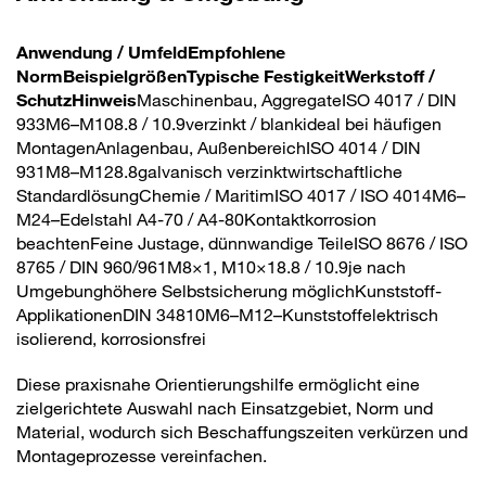
Anwendung / Umfeld
Empfohlene
Norm
Beispielgrößen
Typische Festigkeit
Werkstoff /
Schutz
Hinweis
Maschinenbau, AggregateISO 4017 / DIN
933M6–M108.8 / 10.9verzinkt / blankideal bei häufigen
MontagenAnlagenbau, AußenbereichISO 4014 / DIN
931M8–M128.8galvanisch verzinktwirtschaftliche
StandardlösungChemie / MaritimISO 4017 / ISO 4014M6–
M24–Edelstahl A4-70 / A4-80Kontaktkorrosion
beachtenFeine Justage, dünnwandige TeileISO 8676 / ISO
8765 / DIN 960/961M8×1, M10×18.8 / 10.9je nach
Umgebunghöhere Selbstsicherung möglichKunststoff-
ApplikationenDIN 34810M6–M12–Kunststoffelektrisch
isolierend, korrosionsfrei
Diese praxisnahe Orientierungshilfe ermöglicht eine
zielgerichtete Auswahl nach Einsatzgebiet, Norm und
Material, wodurch sich Beschaffungszeiten verkürzen und
Montageprozesse vereinfachen.