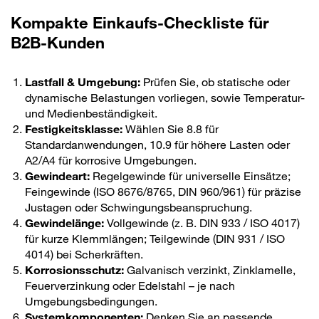
Kompakte Einkaufs-Checkliste für
B2B-Kunden
Lastfall & Umgebung:
Prüfen Sie, ob statische oder
dynamische Belastungen vorliegen, sowie Temperatur-
und Medienbeständigkeit.
Festigkeitsklasse:
Wählen Sie 8.8 für
Standardanwendungen, 10.9 für höhere Lasten oder
A2/A4 für korrosive Umgebungen.
Gewindeart:
Regelgewinde für universelle Einsätze;
Feingewinde (ISO 8676/8765, DIN 960/961) für präzise
Justagen oder Schwingungsbeanspruchung.
Gewindelänge:
Vollgewinde (z. B. DIN 933 / ISO 4017)
für kurze Klemmlängen; Teilgewinde (DIN 931 / ISO
4014) bei Scherkräften.
Korrosionsschutz:
Galvanisch verzinkt, Zinklamelle,
Feuerverzinkung oder Edelstahl – je nach
Umgebungsbedingungen.
Systemkomponenten:
Denken Sie an passende