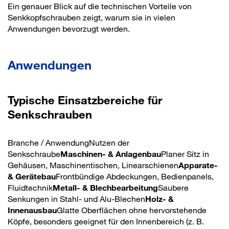
Ein genauer Blick auf die technischen Vorteile von
Senkkopfschrauben zeigt, warum sie in vielen
Anwendungen bevorzugt werden.
Anwendungen
Typische Einsatzbereiche für
Senkschrauben
Branche / AnwendungNutzen der
Senkschraube
Maschinen- & Anlagenbau
Planer Sitz in
Gehäusen, Maschinentischen, Linearschienen
Apparate-
& Gerätebau
Frontbündige Abdeckungen, Bedienpanels,
Fluidtechnik
Metall- & Blechbearbeitung
Saubere
Senkungen in Stahl- und Alu-Blechen
Holz- &
Innenausbau
Glatte Oberflächen ohne hervorstehende
Köpfe, besonders geeignet für den Innenbereich (z. B.