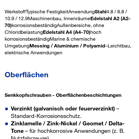
WerkstoffTypische FestigkeitAnwendung
Stahl
4.8 / 8.8 /
10.9 / 12.9Maschinenbau, Innenräume
Edelstahl A2 (A2-
70)
korrosionsbeständigAußenbereiche, ohne
Chloridbelastung
Edelstahl A4 (A4-70)
hoch
korrosionsbeständigMarine & chemische
Umgebung
Messing / Aluminium / Polyamid
–Leichtbau,
elektrische Anwendungen
Oberflächen
Senkkopfschrauben - Oberflächenbeschichtungen
Verzinkt (galvanisch oder feuerverzinkt)
–
Standard-Korrosionsschutz.
Zinklamelle / Zink-Nickel / Geomet / Delta-
Tone
– für hochkorrosive Anwendungen (z. B.
Nutzfahrzeuge).