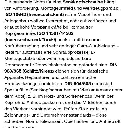
Die passende Norm für eine
Senkkopfschraube
hängt
von Anforderung, Montageumfeld und Werkzeugpark ab.
ISO 10642 (Innensechskant)
ist im Maschinen- und
Anlagenbau weltweit verbreitet, sehr gut verfügbar und
erlaubt hohe Vorspannkräfte bei kompakter
Kopfgeometrie.
ISO 14581/14582
(Innensechsrund/Torx®)
punktet mit besserer
Kraftübertragung und sehr geringer Cam-Out-Neigung –
ideal für automatisierte Schraubprozesse, E-
Montageplätze oder wenn reproduzierbare
Drehmoment-/Drehwinkelstrategien gefordert sind.
DIN
963/965 (Schlitz/Kreuz)
eignen sich für klassische
Apparate, Reparaturen und dort, wo einfache
Handwerkzeuge dominieren.
DIN 604/608
adressiert
Spezialfälle (Senkkopfschrauben mit Vierkantansatz unter
dem Kopf), z. B. im Holz- und Schienenbau, wenn der
Kopf ohne Antrieb auskommt und das Mitdrehen durch
den Vierkant verhindert wird. Prüfen Sie zusätzlich
Zeichnungs- und Unternehmensstandards – diese
schreiben Norm, Toleranzen, Oberflächen und Antrieb oft
verbindlich vor.