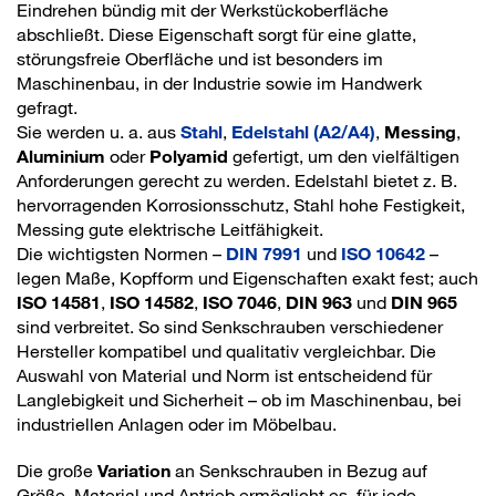
Eindrehen bündig mit der Werkstückoberfläche
abschließt. Diese Eigenschaft sorgt für eine glatte,
störungsfreie Oberfläche und ist besonders im
Maschinenbau, in der Industrie sowie im Handwerk
gefragt.
Sie werden u. a. aus
Stahl
,
Edelstahl (A2/A4)
,
Messing
,
Aluminium
oder
Polyamid
gefertigt, um den vielfältigen
Anforderungen gerecht zu werden. Edelstahl bietet z. B.
hervorragenden Korrosionsschutz, Stahl hohe Festigkeit,
Messing gute elektrische Leitfähigkeit.
Die wichtigsten Normen –
DIN 7991
und
ISO 10642
–
legen Maße, Kopfform und Eigenschaften exakt fest; auch
ISO 14581
,
ISO 14582
,
ISO 7046
,
DIN 963
und
DIN 965
sind verbreitet. So sind Senkschrauben verschiedener
Hersteller kompatibel und qualitativ vergleichbar. Die
Auswahl von Material und Norm ist entscheidend für
Langlebigkeit und Sicherheit – ob im Maschinenbau, bei
industriellen Anlagen oder im Möbelbau.
Die große
Variation
an Senkschrauben in Bezug auf
Größe, Material und Antrieb ermöglicht es, für jede