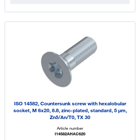
ISO 14582, Countersunk screw with hexalobular
socket, M 6x20, 8.8, zinc-plated, standard, 5 µm,
Zn5/An/T0, TX 30
Article number
I14582AHAC620