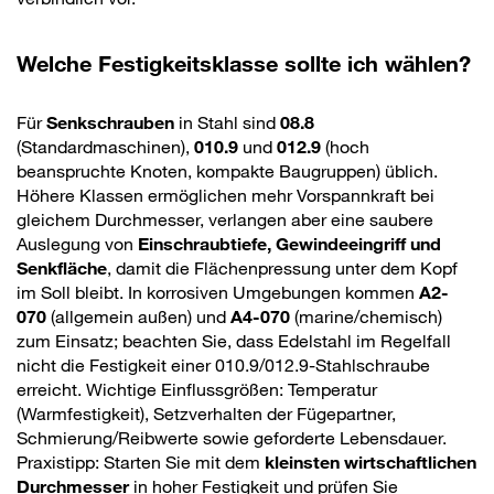
Welche Festigkeitsklasse sollte ich wählen?
Für
Senkschrauben
in Stahl sind
08.8
(Standardmaschinen),
010.9
und
012.9
(hoch
beanspruchte Knoten, kompakte Baugruppen) üblich.
Höhere Klassen ermöglichen mehr Vorspannkraft bei
gleichem Durchmesser, verlangen aber eine saubere
Auslegung von
Einschraubtiefe, Gewindeeingriff und
Senkfläche
, damit die Flächenpressung unter dem Kopf
im Soll bleibt. In korrosiven Umgebungen kommen
A2-
070
(allgemein außen) und
A4-070
(marine/chemisch)
zum Einsatz; beachten Sie, dass Edelstahl im Regelfall
nicht die Festigkeit einer 010.9/012.9-Stahlschraube
erreicht. Wichtige Einflussgrößen: Temperatur
(Warmfestigkeit), Setzverhalten der Fügepartner,
Schmierung/Reibwerte sowie geforderte Lebensdauer.
Praxistipp: Starten Sie mit dem
kleinsten wirtschaftlichen
Durchmesser
in hoher Festigkeit und prüfen Sie